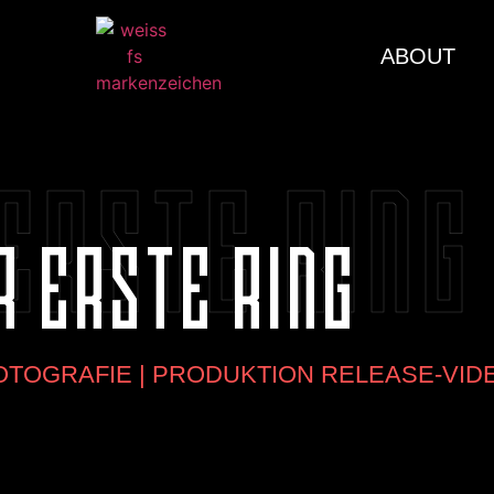
ABOUT
ERSTE RING
R ERSTE RING
OTOGRAFIE | PRODUKTION RELEASE-VID